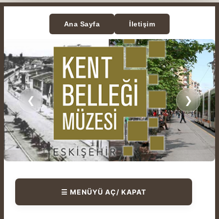
Ana Sayfa
İletişim
❮
❯