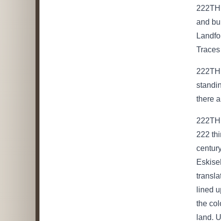
222THIN
and bui
Landfo
Traces 
222THIN
standin
there a
222THIN
222 thi
century
Eskiseh
transla
lined 
the col
land. U