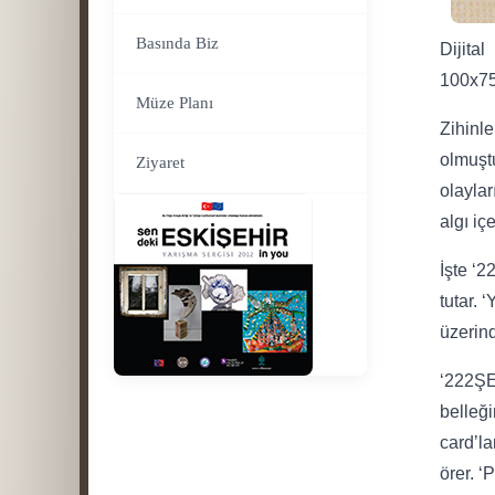
Basında Biz
Dijital
100x75
Müze Planı
Zihinle
olmuştu
Ziyaret
olaylar
algı iç
İşte ‘2
tutar. 
üzerind
‘222ŞEY
belleği
card’la
örer. ‘