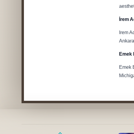
aesthet
İrem A
Irem A
Ankara,
Emek 
Emek E
Michig