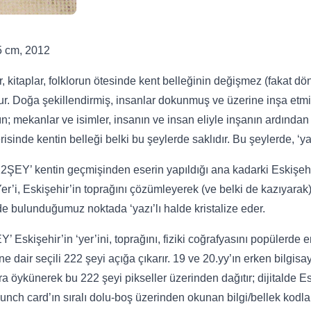
 cm, 2012
r, kitaplar, folklorun ötesinde kent belleğinin değişmez (fakat dön
r. Doğa şekillendirmiş, insanlar dokunmuş ve üzerine inşa etmiştir
ın; mekanlar ve isimler, insanın ve insan eliyle inşanın ardından
erisinde kentin belleği belki bu şeylerde saklıdır. Bu şeylerde, ‘ya
22ŞEY’ kentin geçmişinden eserin yapıldığı ana kadarki Eskişehi
‘Yer’i, Eskişehir’in toprağını çözümleyerek (ve belki de kazıyarak)
e bulunduğumuz noktada ‘yazı’lı halde kristalize eder.
’ Eskişehir’in ‘yer’ini, toprağını, fiziki coğrafyasını popülerde 
ne dair seçili 222 şeyi açığa çıkarır. 19 ve 20.yy’ın erken bilgis
ra öykünerek bu 222 şeyi pikseller üzerinden dağıtır; dijitalde Es
Punch card’ın sıralı dolu-boş üzerinden okunan bilgi/bellek kodla