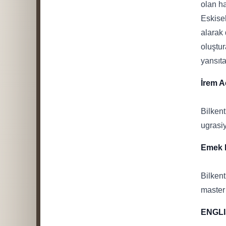
olan ha
Eskiseh
alarak 
oluştur
yansıtan
İrem A
Bilkent
ugrasi
Emek 
Bilkent
master 
ENGL